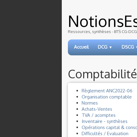
NotionsEs
Ressources, synthèses - BTS CG-DCG-
Accueil
DCG
DSCG
▼
Comptabilité
Règlement ANC2022-06
Organisation comptable
Normes
Achats-Ventes
TVA / acomptes
Inventaire - synthèses
Opérations capital & conso
Difficultés / Evaluation