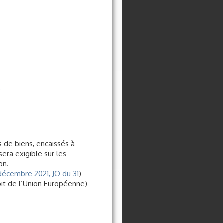
e
s
s de biens, encaissés à
era exigible sur les
on.
 décembre 2021, JO du 31
)
oit de l’Union Européenne)