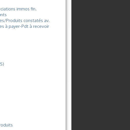
ciations immos fin.
nts
es/Produits constatés av.
es à payer-Pdt à recevoir
RS)
oduits