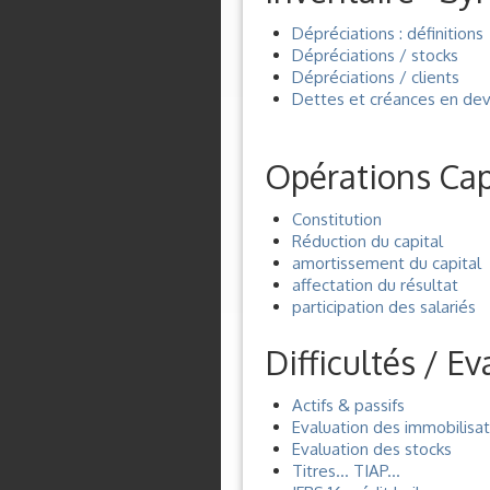
Dépréciations : définitions
Dépréciations / stocks
Dépréciations / clients
Dettes et créances en dev
Opérations Cap
Constitution
Réduction du capital
amortissement du capital
affectation du résultat
participation des salariés
Difficultés / E
Actifs & passifs
Evaluation des immobilisat
Evaluation des stocks
Titres... TIAP...