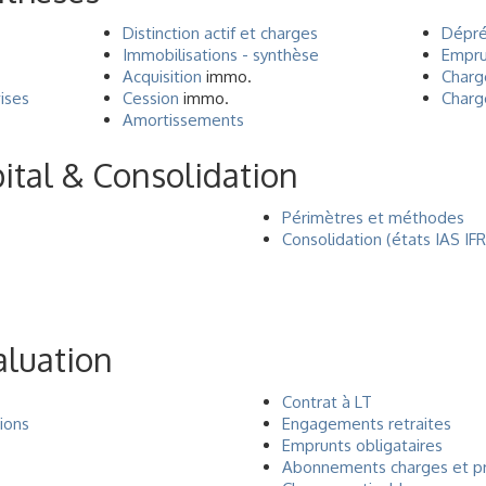
Distinction actif et charges
Dépré
Immobilisations - synthèse
Empru
Acquisition
immo.
Charg
ises
Cession
immo.
Charg
Amortissements
ital & Consolidation
Périmètres et méthodes
Consolidation (états IAS IF
valuation
Contrat à LT
ions
Engagements retraites
Emprunts obligataires
Abonnements charges et pr